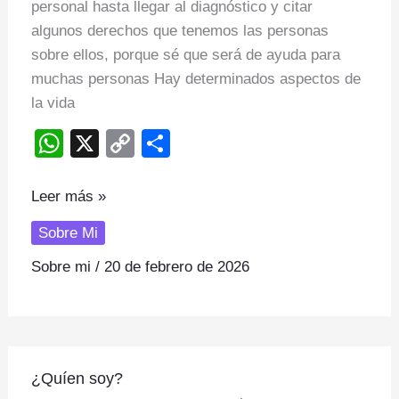
personal hasta llegar al diagnóstico y citar
autismo
algunos derechos que tenemos las personas
sobre ellos, porque sé que será de ayuda para
muchas personas Hay determinados aspectos de
la vida
W
X
C
S
h
o
h
at
p
ar
Leer más »
s
y
e
Sobre Mi
A
Li
Sobre mi
/
20 de febrero de 2026
p
n
p
k
¿Quíen
¿Quíen soy?
soy?