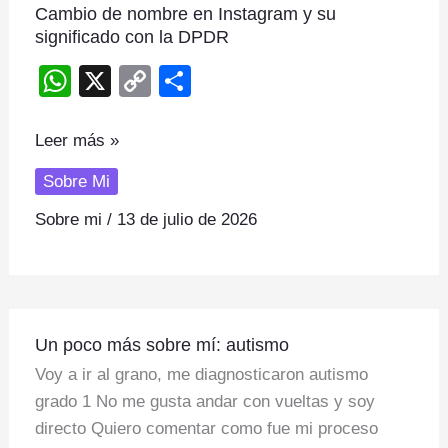
Cambio de nombre en Instagram y su
de
significado con la DPDR
nombre
en
W
X
C
S
Instagram
h
o
h
y
at
p
ar
Leer más »
su
s
y
e
significado
Sobre Mi
A
Li
con
Sobre mi
/
13 de julio de 2026
p
n
la
DPDR
p
k
Un
Un poco más sobre mí: autismo
poco
Voy a ir al grano, me diagnosticaron autismo
más
grado 1 No me gusta andar con vueltas y soy
sobre
directo Quiero comentar como fue mi proceso
mí: