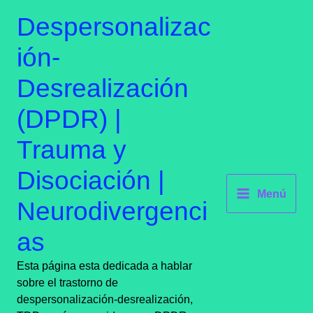
Ir
contenido
Despersonalizac
al
contenido
ión-
Desrealización
(DPDR) |
Trauma y
Disociación |
Menú
Neurodivergenci
as
Esta página esta dedicada a hablar
sobre el trastorno de
despersonalización-desrealización,