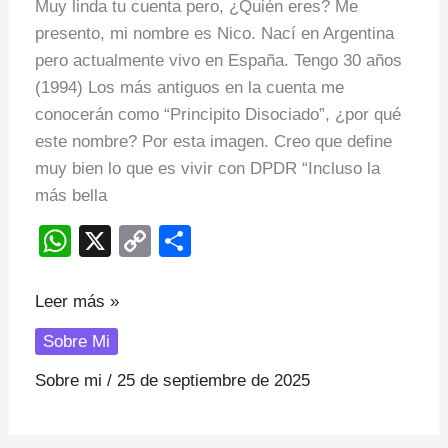
Muy linda tu cuenta pero, ¿Quién eres? Me
presento, mi nombre es Nico. Nací en Argentina
pero actualmente vivo en España. Tengo 30 años
(1994) Los más antiguos en la cuenta me
conocerán como “Principito Disociado”, ¿por qué
este nombre? Por esta imagen. Creo que define
muy bien lo que es vivir con DPDR “Incluso la
más bella
W
X
C
S
h
o
h
at
p
ar
Leer más »
s
y
e
Sobre Mi
A
Li
Sobre mi
/
25 de septiembre de 2025
p
n
p
k