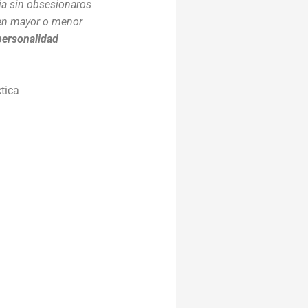
cia sin obsesionaros
 en mayor o menor
personalidad
ctica
1