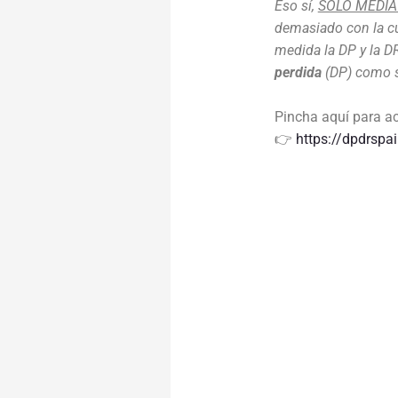
Eso sí,
SOLO MEDIA 
demasiado con la cu
medida la DP y la 
perdida
(DP) como son
Pincha aquí para ac
👉
https://dpdrspa