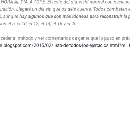
HORA AL DÍA, A TOPE
. El resto del día, vivid normal con pacien
ración. Llegará un día sin que os déis cuenta. Todos combaten
DR, aunque
hay algunos que son más idóneos para reconstruir la 
 el 5, el 10, el 13, el 14, el 16 y el 20.
ceder al método y ver comentarios de gente que lo puso en prá
in.blogspot.com/2015/02/lista-de-todos-los-ejercicios.html?m=