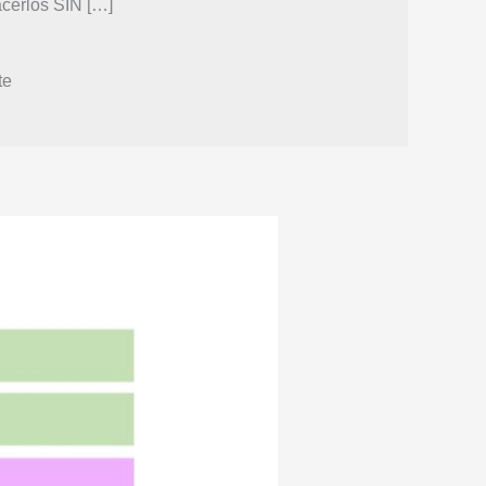
cerlos SIN […]
te