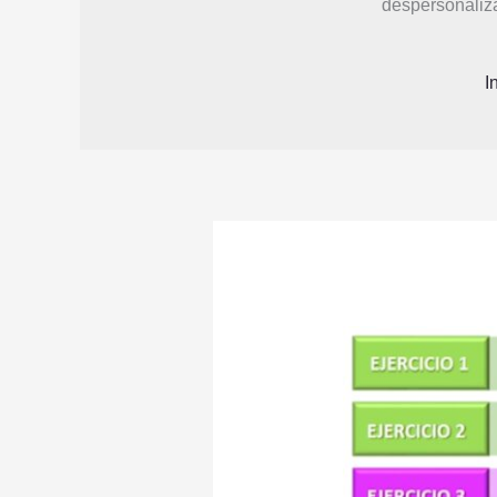
despersonaliz
I