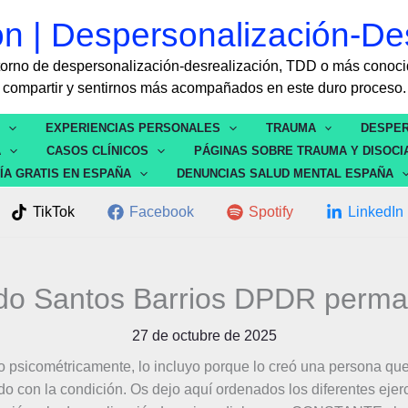
ón | Despersonalización-De
rastorno de despersonalización-desrealización, TDD o más con
compartir y sentirnos más acompañados en este duro proceso.
S
EXPERIENCIAS PERSONALES
TRAUMA
DESPER
A
CASOS CLÍNICOS
PÁGINAS SOBRE TRAUMA Y DISOCI
ÍA GRATIS EN ESPAÑA
DENUNCIAS SALUD MENTAL ESPAÑA
TikTok
Facebook
Spotify
LinkedIn
do Santos Barrios DPDR perma
27 de octubre de 2025
o psicométricamente, lo incluyo porque lo creó una persona que
 con la condición. Os dejo aquí ordenados los diferentes ejerc