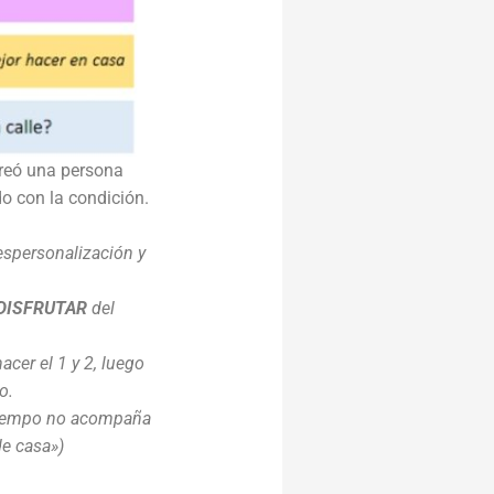
creó una persona
o con la condición.
espersonalización y
DISFRUTAR
del
cer el 1 y 2, luego
o.
el tiempo no acompaña
de casa»)