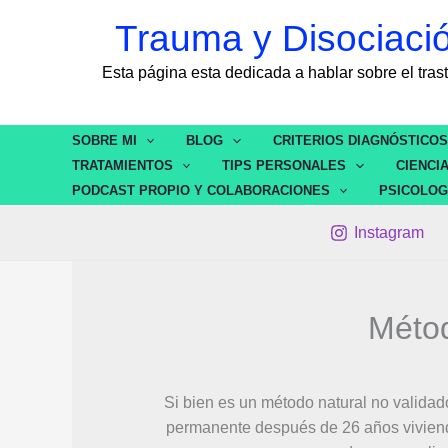
Ir
contenido
Trauma y Disociaci
al
contenido
Esta página esta dedicada a hablar sobre el t
SOBRE MI
BLOG
CRITERIOS DIAGNÓSTICO
TRATAMIENTOS
TIPS PERSONALES
CIENCI
PODCAST PROPIO Y COLABORACIONES
PSICOLOG
Instagram
Méto
Si bien es un método natural no validad
permanente después de 26 años viviendo