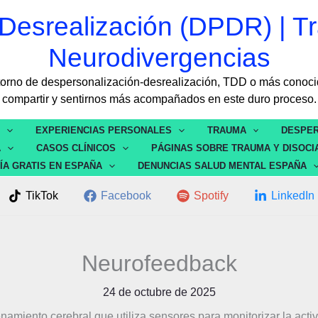
Desrealización (DPDR) | Tr
Neurodivergencias
rastorno de despersonalización-desrealización, TDD o más con
compartir y sentirnos más acompañados en este duro proceso.
S
EXPERIENCIAS PERSONALES
TRAUMA
DESPER
A
CASOS CLÍNICOS
PÁGINAS SOBRE TRAUMA Y DISOCI
ÍA GRATIS EN ESPAÑA
DENUNCIAS SALUD MENTAL ESPAÑA
TikTok
Facebook
Spotify
LinkedIn
Neurofeedback
24 de octubre de 2025
amiento cerebral que utiliza sensores para monitorizar la activid