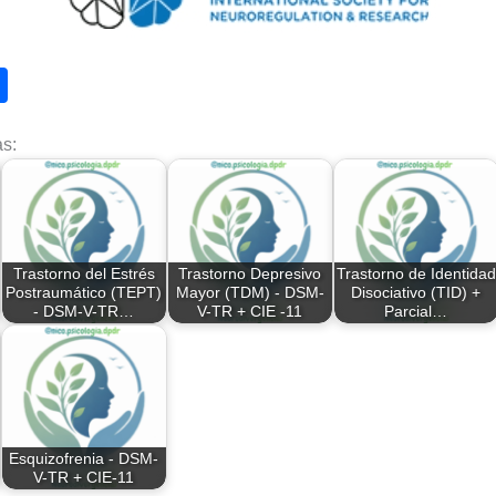
S
h
s:
ar
e
Trastorno del Estrés
Trastorno Depresivo
Trastorno de Identidad
Postraumático (TEPT)
Mayor (TDM) - DSM-
Disociativo (TID) +
- DSM-V-TR…
V-TR + CIE -11
Parcial…
Esquizofrenia - DSM-
V-TR + CIE-11