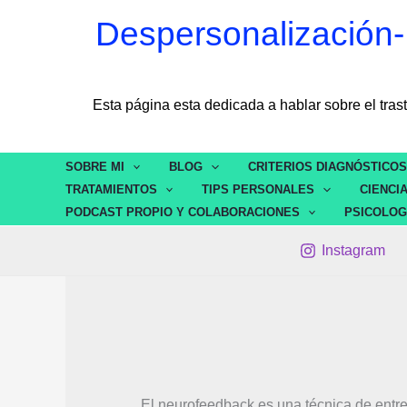
Ir
contenido
Despersonalización-
al
contenido
Esta página esta dedicada a hablar sobre el t
SOBRE MI
BLOG
CRITERIOS DIAGNÓSTICO
TRATAMIENTOS
TIPS PERSONALES
CIENCI
PODCAST PROPIO Y COLABORACIONES
PSICOLOG
Instagram
El neurofeedback es una técnica de entren