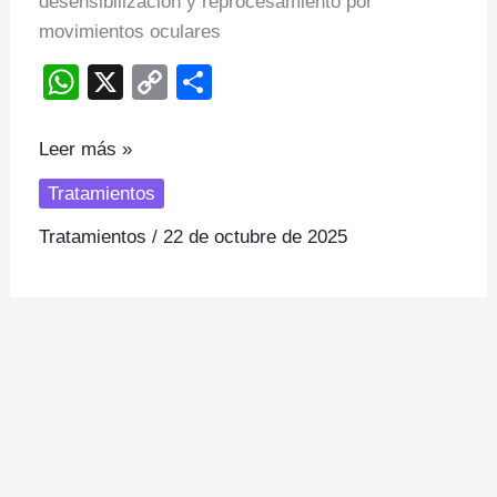
desensibilización y reprocesamiento por
movimientos oculares
W
X
C
S
h
o
h
at
p
ar
Leer más »
s
y
e
Tratamientos
A
Li
Tratamientos
/
22 de octubre de 2025
p
n
p
k