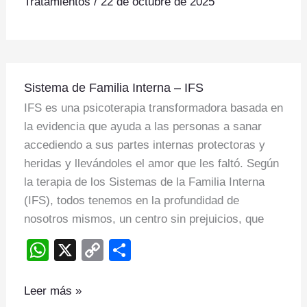
Tratamientos
/
22 de octubre de 2025
p
n
p
k
Sistema
Sistema de Familia Interna – IFS
de
IFS es una psicoterapia transformadora basada en
Familia
la evidencia que ayuda a las personas a sanar
Interna
accediendo a sus partes internas protectoras y
–
heridas y llevándoles el amor que les faltó. Según
IFS
la terapia de los Sistemas de la Familia Interna
(IFS), todos tenemos en la profundidad de
nosotros mismos, un centro sin prejuicios, que
W
X
C
S
h
o
h
at
p
ar
Leer más »