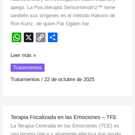
apego. La Psicoterapia Sensoriomotriz™ tiene
también sus orígenes en el método Hakomi de
Ron Kurtz, de quien Pat Ogden fue
W
X
C
S
h
o
h
at
p
ar
Leer más »
s
y
e
Tratamientos
A
Li
Tratamientos
/
22 de octubre de 2025
p
n
p
k
Terapia
Terapia Focalizada en las Emociones – TFE
Focalizada
La Terapia Centrada en las Emociones (TCE) es
en
una terapia única y altamente efectiva que ayuda
las