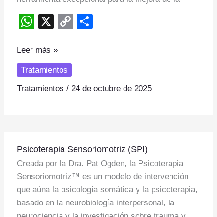
W
X
C
S
h
o
h
at
p
ar
Leer más »
s
y
e
Tratamientos
A
Li
Tratamientos
/
24 de octubre de 2025
p
n
p
k
Psicoterapia
Psicoterapia Sensoriomotriz (SPI)
Sensoriomotriz
Creada por la Dra. Pat Ogden, la Psicoterapia
(SPI)
Sensoriomotriz™ es un modelo de intervención
que aúna la psicología somática y la psicoterapia,
basado en la neurobiología interpersonal, la
neurociencia y la investigación sobre trauma y