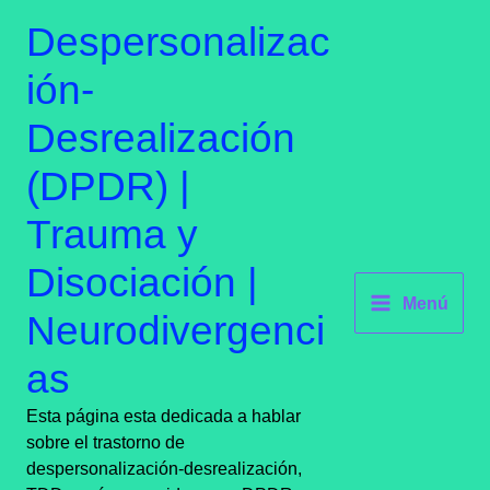
Ir
contenido
Despersonalizac
al
contenido
ión-
Desrealización
(DPDR) |
Trauma y
Disociación |
Menú
Neurodivergenci
as
Esta página esta dedicada a hablar
sobre el trastorno de
despersonalización-desrealización,