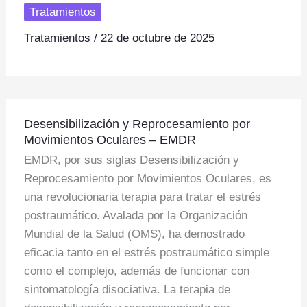
s
y
e
Tratamientos
A
Li
Tratamientos
/
22 de octubre de 2025
p
n
p
k
Desensibilización
Desensibilización y Reprocesamiento por
y
Movimientos Oculares – EMDR
Reprocesamiento
EMDR, por sus siglas Desensibilización y
por
Reprocesamiento por Movimientos Oculares, es
Movimientos
una revolucionaria terapia para tratar el estrés
Oculares
postraumático. Avalada por la Organización
–
Mundial de la Salud (OMS), ha demostrado
EMDR
eficacia tanto en el estrés postraumático simple
como el complejo, además de funcionar con
sintomatología disociativa. La terapia de