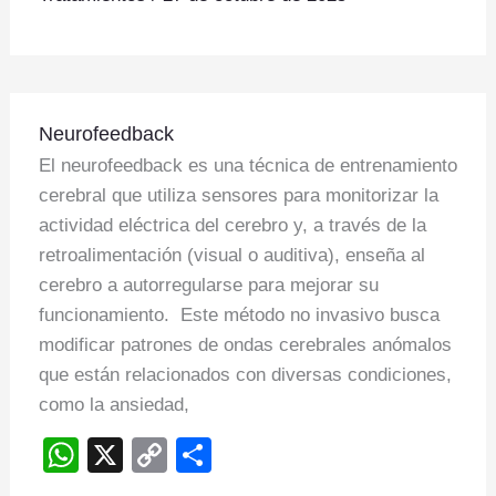
p
n
p
k
Neurofeedback
Neurofeedback
El neurofeedback es una técnica de entrenamiento
cerebral que utiliza sensores para monitorizar la
actividad eléctrica del cerebro y, a través de la
retroalimentación (visual o auditiva), enseña al
cerebro a autorregularse para mejorar su
funcionamiento. Este método no invasivo busca
modificar patrones de ondas cerebrales anómalos
que están relacionados con diversas condiciones,
como la ansiedad,
W
X
C
S
h
o
h