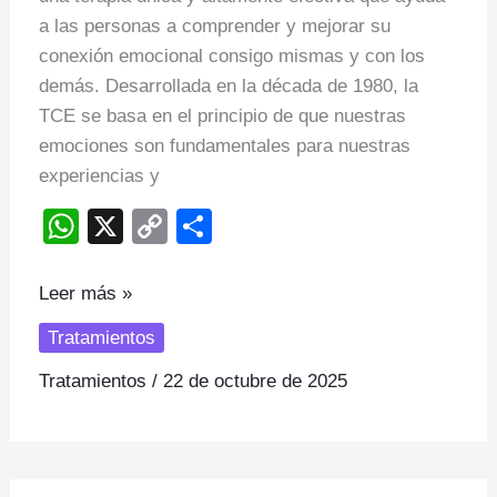
a las personas a comprender y mejorar su
Emociones
conexión emocional consigo mismas y con los
–
demás. Desarrollada en la década de 1980, la
TFE
TCE se basa en el principio de que nuestras
emociones son fundamentales para nuestras
experiencias y
W
X
C
S
h
o
h
at
p
ar
Leer más »
s
y
e
Tratamientos
A
Li
Tratamientos
/
22 de octubre de 2025
p
n
p
k
Somatic