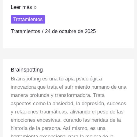
at
p
ar
Leer más »
s
y
e
Tratamientos
A
Li
Tratamientos
/
24 de octubre de 2025
p
n
p
k
Brainspotting
Brainspotting
Brainspotting es una terapia psicológica
innovadora que trata el sufrimiento humano de una
manera profunda y transformadora. Trata
aspectos como la ansiedad, la depresión, sucesos
y relaciones traumáticas, aliviando el peso de las
emociones excesivas, curando las heridas de la
historia de la persona. Así mismo, es una
herramienta excepcional para la mejora de la