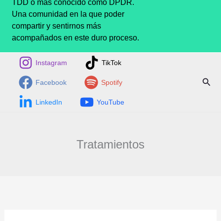
TDD o más conocido como DPDR.
Una comunidad en la que poder
compartir y sentirnos más
acompañados en este duro proceso.
Instagram
TikTok
Busc
Facebook
Spotify
LinkedIn
YouTube
Tratamientos
Método