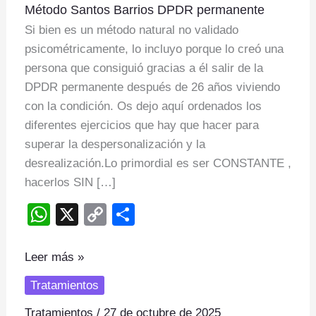
Método Santos Barrios DPDR permanente
Santos
Si bien es un método natural no validado
Barrios
psicométricamente, lo incluyo porque lo creó una
DPDR
persona que consiguió gracias a él salir de la
permanente
DPDR permanente después de 26 años viviendo
con la condición. Os dejo aquí ordenados los
diferentes ejercicios que hay que hacer para
superar la despersonalización y la
desrealización.Lo primordial es ser CONSTANTE ,
hacerlos SIN […]
W
X
C
S
h
o
h
at
p
ar
Leer más »
s
y
e
Tratamientos
A
Li
Tratamientos
/
27 de octubre de 2025