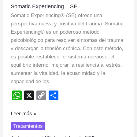
Somatic Experiencing – SE
Experiencing
Somatic Experiencing® (SE) ofrece una
–
perspectiva nueva y positiva del trauma. Somatic
SE
Experiencing® es un poderoso método
psicobiológico para resolver síntomas del trauma
y descargar la tensión crónica. Con este método,
es posible restablecer el sistema nervioso, el
equilibrio interno, mejorar la resiliencia al estrés,
aumentar la vitalidad, la ecuanimidad y la
capacidad de las
W
X
C
S
h
o
h
at
p
ar
Leer más »
s
y
e
Tratamientos
A
Li