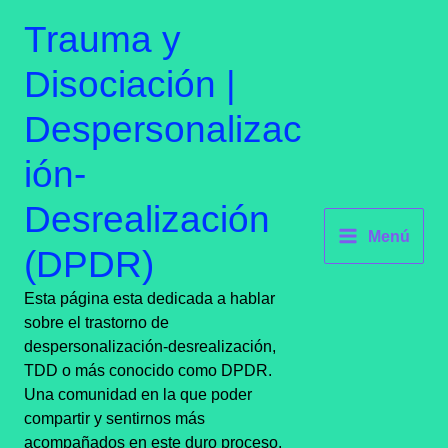
Ir
contenido
Trauma y
al
contenido
Disociación |
Despersonalizac
ión-
Desrealización
Menú
(DPDR)
Esta página esta dedicada a hablar
sobre el trastorno de
despersonalización-desrealización,
TDD o más conocido como DPDR.
Una comunidad en la que poder
compartir y sentirnos más
acompañados en este duro proceso.