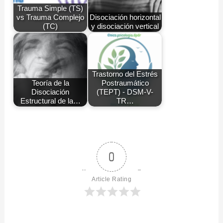
Trauma Simple (TS)
vs Trauma Complejo
Disociación horizontal
(TC)
y disociación vertical
Trastorno del Estrés
Teoría de la
Postraumático
Disociación
(TEPT) - DSM-V-
Estructural de la…
TR…
0
Article Rating