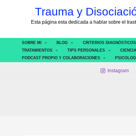
Ir
contenido
Trauma y Disociaci
al
contenido
Esta página esta dedicada a hablar sobre el t
SOBRE MI
BLOG
CRITERIOS DIAGNÓSTICO
TRATAMIENTOS
TIPS PERSONALES
CIENCI
PODCAST PROPIO Y COLABORACIONES
PSICOLOG
Instagram