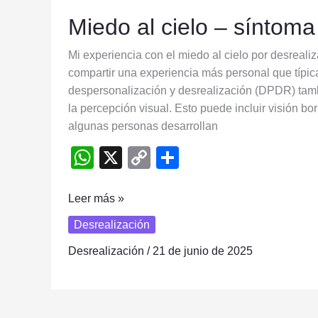
Miedo
Miedo al cielo – síntoma
al
cielo
Mi experiencia con el miedo al cielo por desreal
–
compartir una experiencia más personal que típica 
síntoma
despersonalización y desrealización (DPDR) tamb
de
la percepción visual. Esto puede incluir visión b
desrealización
algunas personas desarrollan
W
X
C
S
h
o
h
at
p
ar
Leer más »
s
y
e
Desrealización
A
Li
Desrealización
/
21 de junio de 2025
p
n
p
k