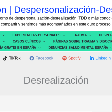
ón | Despersonalización-De
rastorno de despersonalización-desrealización, TDD o más con
compartir y sentirnos más acompañados en este duro proceso.
S
EXPERIENCIAS PERSONALES
TRAUMA
DESPER
A
CASOS CLÍNICOS
PÁGINAS SOBRE TRAUMA Y DISOCI
ÍA GRATIS EN ESPAÑA
DENUNCIAS SALUD MENTAL ESPAÑA
TikTok
Facebook
Spotify
LinkedIn
Desrealización