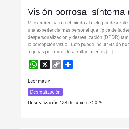
Visión
Visión borrosa, síntoma 
borrosa,
síntoma
Mi experiencia con el miedo al cielo por desreal
de
una experiencia más personal que típica de la desr
desrealización
despersonalización y desrealización (DPDR) tamb
la percepción visual. Esto puede incluir visión b
algunas personas desarrollan miedos […]
W
X
C
S
h
o
h
at
p
ar
Leer más »
s
y
e
Desrealización
A
Li
Desrealización
/
28 de junio de 2025
p
n
p
k