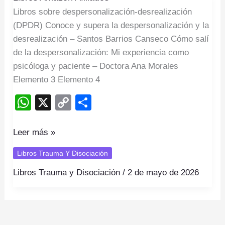
Libros sobre despersonalización-desrealización
Afiliados
(DPDR) Conoce y supera la despersonalización y la
desrealización – Santos Barrios Canseco Cómo salí
de la despersonalización: Mi experiencia como
psicóloga y paciente – Doctora Ana Morales
Elemento 3 Elemento 4
W
X
C
S
h
o
h
at
p
ar
Leer más »
s
y
e
Libros Trauma Y Disociación
A
Li
Libros Trauma y Disociación
/
2 de mayo de 2026
p
n
p
k