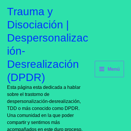
Ir
contenido
Trauma y
al
contenido
Disociación |
Despersonalizac
ión-
Desrealización
Menú
(DPDR)
Esta página esta dedicada a hablar
sobre el trastorno de
despersonalización-desrealización,
TDD o más conocido como DPDR.
Una comunidad en la que poder
compartir y sentirnos más
acompañados en este duro proceso.