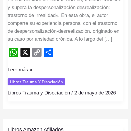
y supera la despersonalización desrealización:
trastorno de irrealidad». En esta obra, el autor
comparte su experiencia personal con el trastorno
de despersonalización-desrealización, originado en
su caso por ansiedad crónica. A lo largo del […]
W
X
C
S
h
o
h
at
p
ar
Leer más »
s
y
e
Libros Trauma Y Disociación
A
Li
Libros Trauma y Disociación
/
2 de mayo de 2026
p
n
p
k
Libros
Libros Amazon Afiliados
Amazon