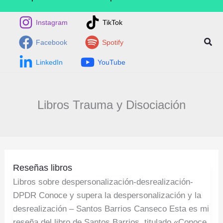
Instagram
TikTok
Busc
Facebook
Spotify
LinkedIn
YouTube
Libros Trauma y Disociación
Reseñas
Reseñas libros
libros
Libros sobre despersonalización-desrealización-
DPDR Conoce y supera la despersonalización y la
desrealización – Santos Barrios Canseco Esta es mi
reseña del libro de Santos Barrios, titulado «Conoce