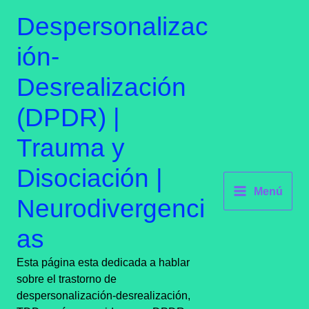
Ir
contenido
Despersonalizac
al
contenido
ión-
Desrealización
(DPDR) |
Trauma y
Disociación |
Menú
Neurodivergenci
as
Esta página esta dedicada a hablar
sobre el trastorno de
despersonalización-desrealización,