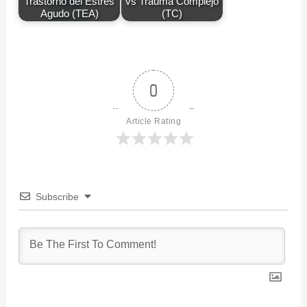
Trastorno del Estrés
vs Trauma Complejo
Agudo (TEA)
(TC)
0
Article Rating
Subscribe