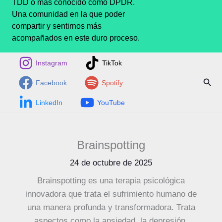
TDD o más conocido como DPDR.
Una comunidad en la que poder
compartir y sentirnos más
acompañados en este duro proceso.
Instagram
TikTok
Busc
Facebook
Spotify
LinkedIn
YouTube
Brainspotting
24 de octubre de 2025
Brainspotting es una terapia psicológica
innovadora que trata el sufrimiento humano de
una manera profunda y transformadora. Trata
aspectos como la ansiedad, la depresión,