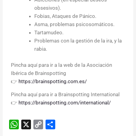
obsesivos).
Fobias, Ataques de Pánico.
Asma, problemas psicosomáticos.
Tartamudeo.
Problemas con la gestión de la ira, y la
rabia.
Pincha aquí para ir a la web de la Asociación
Ibérica de Brainspotting
👉
https://brainspotting.com.es/
Pincha aquí para ir a Brainspotting International
👉
https://brainspotting.com/international/
W
X
C
S
h
o
h