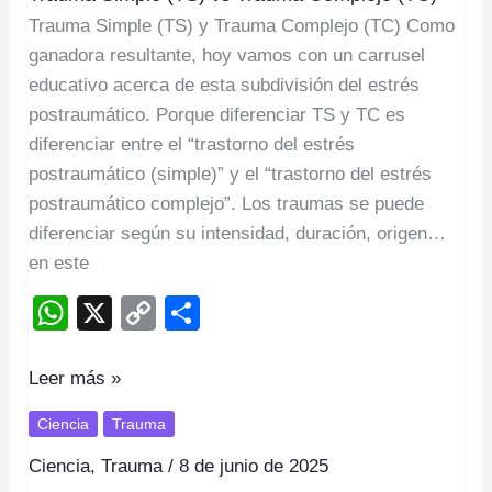
Trauma Simple (TS) y Trauma Complejo (TC) Como
(TS)
ganadora resultante, hoy vamos con un carrusel
vs
educativo acerca de esta subdivisión del estrés
Trauma
postraumático. Porque diferenciar TS y TC es
Complejo
diferenciar entre el “trastorno del estrés
(TC)
postraumático (simple)” y el “trastorno del estrés
postraumático complejo”. Los traumas se puede
diferenciar según su intensidad, duración, origen…
en este
W
X
C
S
h
o
h
at
p
ar
Leer más »
s
y
e
Ciencia
Trauma
A
Li
Ciencia
,
Trauma
/
8 de junio de 2025
p
n