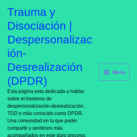
Ir
contenido
Trauma y
al
contenido
Disociación |
Despersonalizac
ión-
Desrealización
Menú
(DPDR)
Esta página esta dedicada a hablar
sobre el trastorno de
despersonalización-desrealización,
TDD o más conocido como DPDR.
Una comunidad en la que poder
compartir y sentirnos más
acompañados en este duro proceso.