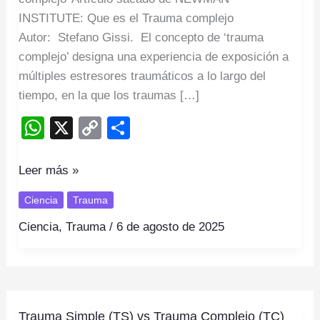
INSTITUTE: Que es el Trauma complejo
Autor: Stefano Gissi. El concepto de ‘trauma
complejo’ designa una experiencia de exposición a
múltiples estresores traumáticos a lo largo del
tiempo, en la que los traumas […]
W
X
C
S
h
o
h
at
p
ar
Leer más »
s
y
e
Ciencia
Trauma
A
Li
Ciencia
,
Trauma
/
6 de agosto de 2025
p
n
p
k
Trauma
Trauma Simple (TS) vs Trauma Complejo (TC)
Simple