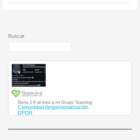
p
k
Buscar