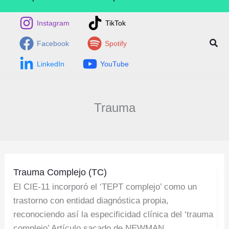
Instagram
TikTok
Busc
Facebook
Spotify
LinkedIn
YouTube
Trauma
Trauma
Trauma Complejo (TC)
Complejo
El CIE-11 incorporó el ‘TEPT complejo’ como un
(TC)
trastorno con entidad diagnóstica propia,
reconociendo así la especificidad clínica del ‘trauma
complejo’ Artículo sacado de NEWMAN